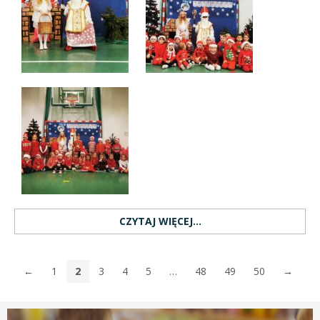
CZYTAJ WIĘCEJ...
←
1
2
3
4
5
…
48
49
50
→