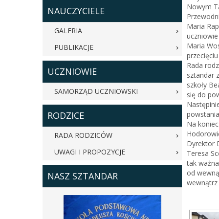
Nowym Tar
NAUCZYCIELE
Przewodni
Maria Rap
GALERIA
uczniowie
Maria Wos
PUBLIKACJE
przecięci
Rada rodz
UCZNIOWIE
sztandar 
szkoły Be
SAMORZĄD UCZNIOWSKI
się do pow
Następini
RODZICE
powstania 
Na koniec
Hodorowic
RADA RODZICÓW
Dyrektor 
UWAGI I PROPOZYCJE
Teresa Sc
tak ważna
od wewnąt
NASZ SZTANDAR
wewnątrz 