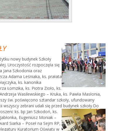
ŁY
użytku nowy budynek Szkoły
łej. Uroczystość rozpoczęła się
a Jana Szkodonia oraz
zcza Adama Leśniaka, ks. prałata
łajczyka, ks. kanonika
orza
Łomzika, ks. Piotra Zioło, ks.
 Andrzeja Wasilewskiego – Kruka, ks. Pawła Masłonia,
szy św. poświęcono sztandar szkoły, ufundowany
i wszyscy zebrani udali się przed budynek szkoły.
Do
oszeni: ks. bp Jan Szkodoń, ks.
 Jabłonka, Eugeniusz Moniak –
ard Siarka – Poseł na Sejm RP,
elegatury Kuratorium Oświaty w