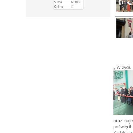
„ W życiu 
oraz najm
poświęcił
Karlaka o