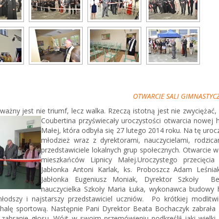
OTWARCIE SALI GIMNASTYC
ważny jest nie triumf, lecz walka. Rzeczą istotną jest nie zwyciężać,
Coubertina przyświecały uroczystości otwarcia nowej 
Małej, która odbyła się 27 lutego 2014 roku.
Na tę urocz
młodzież wraz z dyrektorami, nauczycielami, rodzic
przedstawiciele lokalnych grup społecznych. Otwarcie
mieszkańców Lipnicy Małej.Uroczystego przecięcia
Jabłonka Antoni Karlak, ks. Proboszcz Adam Leśni
Jabłonka Eugeniusz Moniak, Dyrektor Szkoły B
nauczycielka Szkoły Maria Łuka, wykonawca budowy 
łodszy i najstarszy przedstawiciel uczniów. Po krótkiej modlit
 halę sportową. Następnie Pani Dyrektor Beata Bochaczyk zabrała
 zabranie głosu. Wójt w swoim przemówieniu podkreślił jaki wielki 