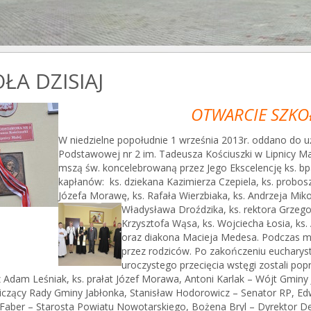
ŁA DZISIAJ
OTWARCIE SZKO
W niedzielne popołudnie 1 września 2013r. oddano do 
Podstawowej nr 2 im. Tadeusza Kościuszki w Lipnicy Ma
mszą św. koncelebrowaną przez Jego Ekscelencję ks. bp
kapłanów: ks. dziekana Kazimierza Czepiela, ks. probos
Józefa Morawę, ks. Rafała Wierzbiaka, ks. Andrzeja Miko
Władysława Droździka, ks. rektora Grzeg
Krzysztofa Wąsa, ks. Wojciecha Łosia, ks.
oraz diakona Macieja Medesa. Podczas m
przez rodziców. Po zakończeniu eucharysti
uroczystego przecięcia wstęgi zostali popr
 Adam Leśniak, ks. prałat Józef Morawa, Antoni Karlak – Wójt Gminy
czący Rady Gminy Jabłonka, Stanisław Hodorowicz – Senator RP, Edw
 Faber – Starosta Powiatu Nowotarskiego, Bożena Bryl – Dyrektor D