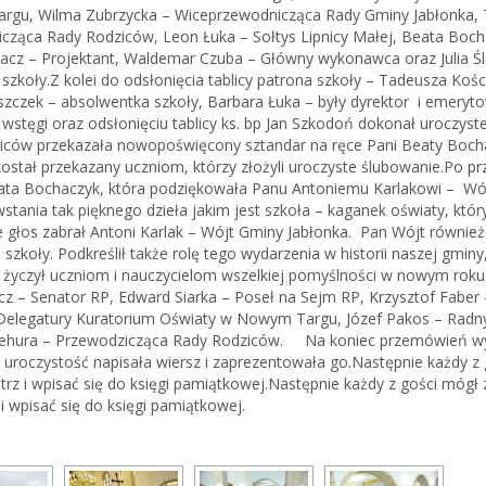
gu, Wilma Zubrzycka – Wiceprzewodnicząca Rady Gminy Jabłonka, 
cząca Rady Rodziców, Leon Łuka – Sołtys Lipnicy Małej, Beata Bocha
acz – Projektant, Waldemar Czuba – Główny wykonawca oraz Julia Ś
 szkoły.Z kolei do odsłonięcia tablicy patrona szkoły – Tadeusza Koś
zczek – absolwentka szkoły, Barbara Łuka – były dyrektor i emerytow
u wstęgi oraz odsłonięciu tablicy ks. bp Jan Szkodoń dokonał urocz
iców przekazała nowopoświęcony sztandar na ręce Pani Beaty Bochacz
został przekazany uczniom, którzy złożyli uroczyste ślubowanie.Po pr
ata Bochaczyk, która podziękowała Panu Antoniemu Karlakowi – Wójt
stania tak pięknego dzieła jakim jest szkoła – kaganek oświaty, który b
e głos zabrał Antoni Karlak – Wójt Gminy Jabłonka. Pan Wójt również 
szkoły. Podkreślił także rolę tego wydarzenia w historii naszej gmin
 życzył uczniom i nauczycielom wszelkiej pomyślności w nowym roku 
z – Senator RP, Edward Siarka – Poseł na Sejm RP, Krzysztof Faber
Delegatury Kuratorium Oświaty w Nowym Targu, Józef Pakos – Radny 
ehura – Przewodzicząca
Rady Rodziców. Na koniec przemówień wyst
 uroczystość napisała wiersz i zaprezentowała go.Następnie każdy z
rz i wpisać się do księgi pamiątkowej.Następnie każdy z gości mógł
i wpisać się do księgi pamiątkowej.