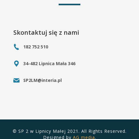
Skontaktuj się z nami
182 752 510
34-482 Lipnica Mała 346
SP2LM@interia.pl
© SP 2 w Lipnicy Małej 2021. All Rights Reserved.
Designed by
AG media
.