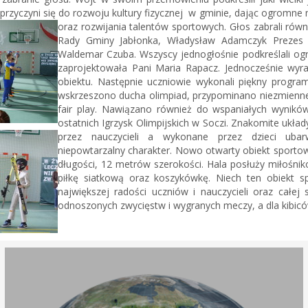
przyczyni się do rozwoju kultury fizycznej w gminie, dając ogromne
oraz rozwijania talentów sportowych.
Głos zabrali rów
Rady Gminy Jabłonka, Władysław Adamczyk Prezes
Waldemar Czuba. Wszyscy jednogłośnie podkreślali ogr
zaprojektowała Pani Maria Rapacz. Jednocześnie wyra
obiektu.
Następnie uczniowie wykonali piękny program 
wskrzeszono ducha olimpiad, przypominano niezmienne 
fair play. Nawiązano również do wspaniałych wynik
ostatnich Igrzysk Olimpijskich w Soczi. Znakomite ukł
przez nauczycieli a
wykonane przez dzieci uba
niepowtarzalny charakter. Nowo otwarty obiekt sporto
długości, 12 metrów szerokości. Hala posłuży miłośnik
piłkę siatkową oraz koszykówkę. Niech ten obiekt s
największej radości uczniów i nauczycieli oraz całe
odnoszonych zwycięstw i wygranych meczy, a dla kibic