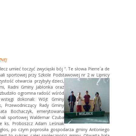
ZNEJ
 lecz umieć toczyć zwycięski bój ”. Te słowa Pierre´a de
hali sportowej przy Szkole Podstawowej nr 2 w Lipnic
y
ystość otwarcia przybyły dzieci,
ami, Radni Gminy Jabłonka oraz
 wzbudziło ogromna radość wśród
 wstęgi dokonali: Wójt Gminy
ak, Przewodniczący Rady Gminy
eata Bochaczyk, emerytowana
hali sportowej Waldemar Czuba
wie ks. Proboszcz Adam Leśniak
 głos, po czym poprosiła gospodarza gminy Antoniego
jest to sukces całej społeczności gminy. Otwarta hala