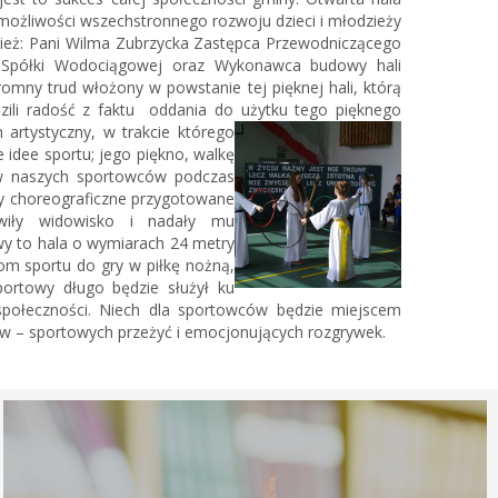
 możliwości wszechstronnego rozwoju dzieci i młodzieży
nież: Pani Wilma Zubrzycka Zastępca Przewodniczącego
 Spółki Wodociągowej oraz Wykonawca budowy hali
omny trud włożony w powstanie tej pięknej hali, którą
zili radość z faktu oddania do użytku tego pięknego
artystyczny, w trakcie którego
idee sportu; jego piękno, walkę
ów naszych sportowców podczas
ady choreograficzne przygotowane
rwiły widowisko i nadały mu
wy to hala o wymiarach 24 metry
om sportu do gry w piłkę nożną,
portowy długo będzie służył ku
j społeczności. Niech dla sportowców będzie miejscem
ów – sportowych przeżyć i emocjonujących rozgrywek.