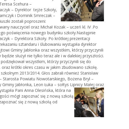
Teresa Scehura –
czyk – Dyrektor tejże Szkoły,
lamczyk i Dominik Smreczak –
ciuszki zostali poproszeni:
any nauczyciel oraz Michał Kozak – uczeń kl. IV .Po
ystego poświęcenia nowego budynku szkoły.Następnie
yk – Dyrektora Szkoły. Po krótkiej prezentacji
zekazaniu sztandaru i ślubowaniu wystąpiła dyrektor
owi Gminy Jabłonka oraz wszystkim, którzy przyczynili
ędzie służył nie tylko teraz ale i w dalekiej przyszłości.
podziękował wszystkim, którzy przyczynili się do
y, oraz krótki okres czasu w jakim zbudowano szkołę.
szkolnym 2013/2014. Głos zabrali również Stanisław
 – Starosta Powiatu Nowotarskiego, Bożena Bryl –
Gminy Jabłonka, Leon Łuka – sołtys Lipnicy Małej oraz
ąpiła Pani Anna Olesińska, która na
 gości mógł zapoznać się z nową szkołą
 zapoznać się z nową szkołą od