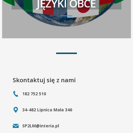
JĘZYKI OBCE
Skontaktuj się z nami
182 752 510
34-482 Lipnica Mała 346
SP2LM@interia.pl