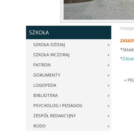
9 lutego
SZKOŁA
ZASAD
SZKOŁA DZISIAJ
*Skład
SZKOŁA WCZORAJ
*
Zasad
PATRON
DOKUMENTY
« PR
LOGOPEDA
BIBLIOTEKA
PSYCHOLOG I PEDAGOG
ZESPÓŁ REDAKCYJNY
RODO