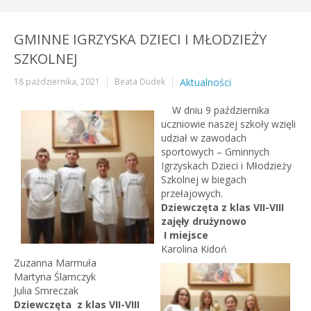
GMINNE IGRZYSKA DZIECI I MŁODZIEŻY
SZKOLNEJ
18 października, 2021
Beata Dudek
Aktualności
W dniu 9 października
uczniowie naszej szkoły wzięli
udział w zawodach
sportowych – Gminnych
Igrzyskach Dzieci i Młodzieży
Szkolnej w biegach
przełajowych.
Dziewczęta z klas VII-VIII
zajęły drużynowo
I miejsce
Karolina Kidoń
Zuzanna Marmuła
Martyna Ślamczyk
Julia Smreczak
Dziewczęta z klas VII-VIII