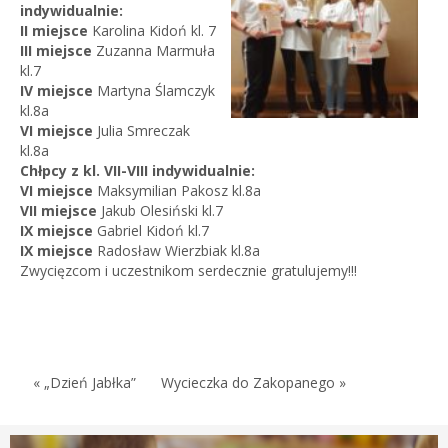
indywidualnie:
II miejsce
Karolina Kidoń kl. 7
III miejsce
Zuzanna Marmuła
kl.7
IV miejsce
Martyna Ślamczyk
kl.8a
VI miejsce
Julia Smreczak
kl.8a
Chłpcy z kl. VII-VIII indywidualnie:
VI miejsce
Maksymilian Pakosz kl.8a
VII miejsce
Jakub Olesiński kl.7
IX miejsce
Gabriel Kidoń kl.7
IX miejsce
Radosław Wierzbiak kl.8a
Zwycięzcom i uczestnikom serdecznie gratulujemy!!!
« „Dzień Jabłka”
Wycieczka do Zakopanego »