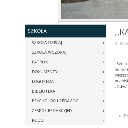
,,
SZKOŁA
SZKOŁA DZISIAJ
4 listo
SZKOŁA WCZORAJ
PATRON
„Sen o
humoru,
DOKUMENTY
wierze
przeds
LOGOPEDA
„Odys”
BIBLIOTEKA
PSYCHOLOG I PEDAGOG
ZESPÓŁ REDAKCYJNY
« ,,S
RODO