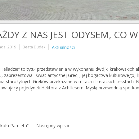
KAŻDY Z NAS JEST ODYSEM, CO W
pada, 2019
Beata Dudek
Aktualności
 Helladzie” to tytuł przedstawienia w wykonaniu dwójki krakowskich a
 zaprezentowali świat antycznej Grecji, jej bogactwa kulturowego, li
nia starożytnych Greków przekazane w mitach i literackich tekstach. 
tawiający pojedynek Hektora z Achillesem. Myślą przewodnią spotkani
.
zkoła Pamięta”
Następny wpis »