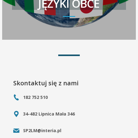
JĘZYKI OBCE
Skontaktuj się z nami
182 752 510
34-482 Lipnica Mała 346
SP2LM@interia.pl