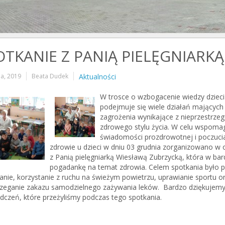
OTKANIE Z PANIĄ PIELĘGNIARKĄ
ia, 2019
Beata Dudek
Aktualności
W trosce o wzbogacenie wiedzy dzieci
podejmuje się wiele działań mających
zagrożenia wynikające z nieprzestrz
zdrowego stylu życia. W celu wspoma
świadomości prozdrowotnej i poczuci
zdrowie u dzieci w dniu 03 grudnia zorganizowano w 
z Panią pielęgniarką Wiesławą Zubrzycką, która w ba
pogadankę na temat zdrowia. Celem spotkania było 
nie, korzystanie z ruchu na świeżym powietrzu, uprawianie sportu ora
rzeganie zakazu samodzielnego zażywania leków. Bardzo dziękujemy ra
dczeń, które przeżyliśmy podczas tego spotkania.