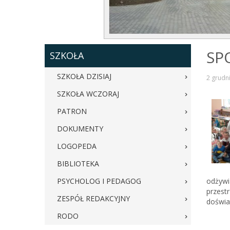
SP
SZKOŁA
SZKOŁA DZISIAJ
2 grudn
SZKOŁA WCZORAJ
PATRON
DOKUMENTY
LOGOPEDA
BIBLIOTEKA
PSYCHOLOG I PEDAGOG
odżywia
przest
ZESPÓŁ REDAKCYJNY
doświa
RODO