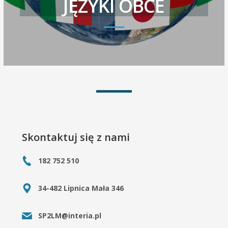
JĘZYKI OBCE
Skontaktuj się z nami
182 752 510
34-482 Lipnica Mała 346
SP2LM@interia.pl