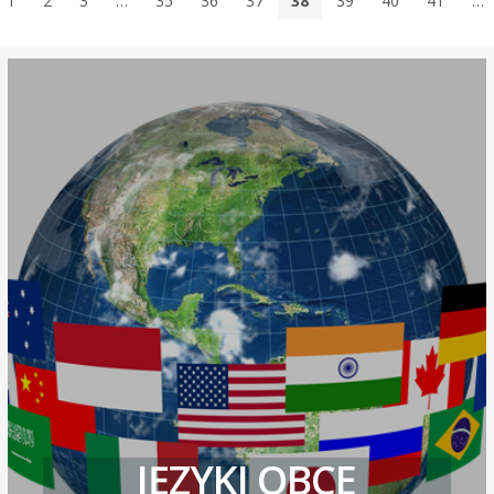
1
2
3
…
35
36
37
38
39
40
41
…
JĘZYKI OBCE