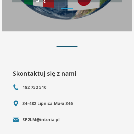
Skontaktuj się z nami
182 752 510
34-482 Lipnica Mała 346
SP2LM@interia.pl