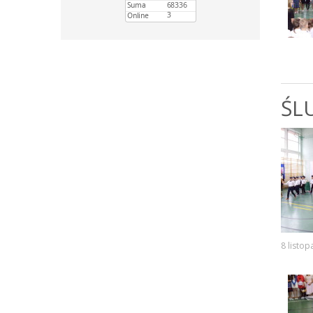
ŚL
8 listo