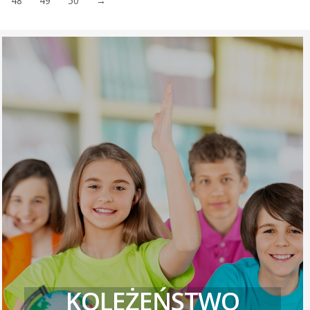
48
49
50
→
KOLEŻEŃSTWO