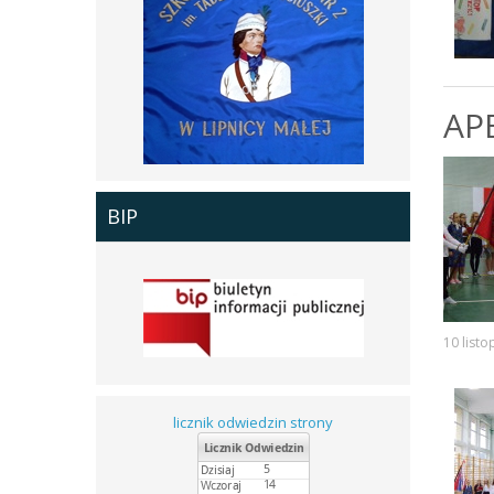
AP
BIP
10 list
licznik odwiedzin strony