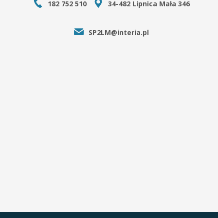
182 752 510
34-482 Lipnica Mała 346
SP2LM@interia.pl